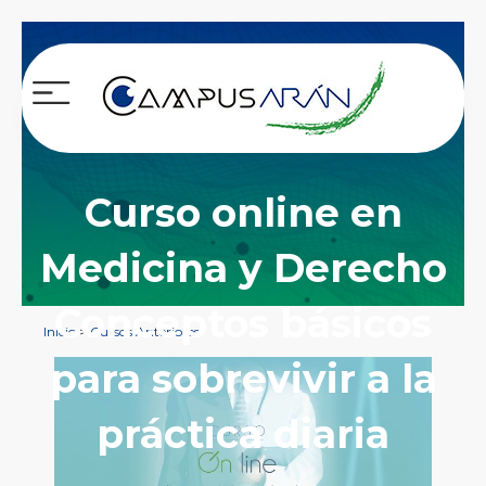
Curso online en
Medicina y Derecho
Conceptos básicos
Inicio
>
Cursos Anteriores
para sobrevivir a la
práctica diaria